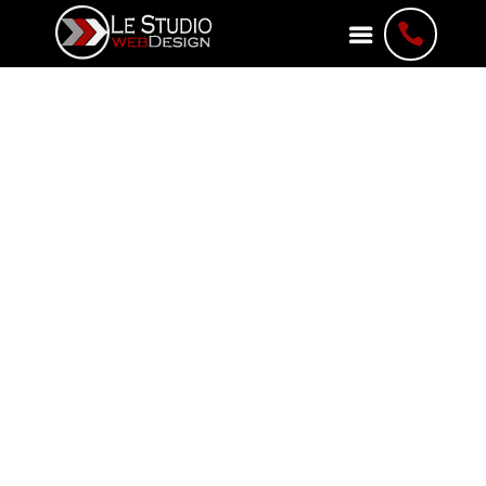

WordPress vs Wix : quel
choix pour une PME en
2026 ?
Créer un site web pour une PME ne consiste
pas seulement à choisir un design. Le vrai
choix commence souvent plus tôt :
quelle
plateforme utiliser ?