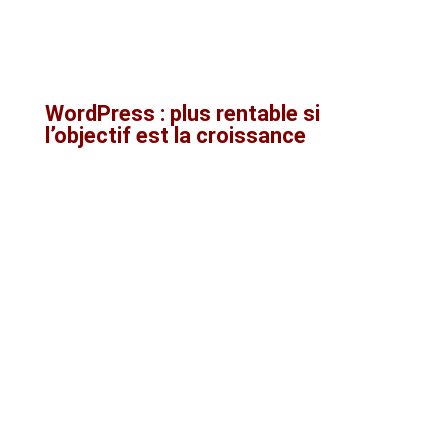
sans accompagnement important. Le budget
initial est souvent plus léger, surtout si le site
est créé en interne.
WordPress : plus rentable si
l’objectif est la croissance
WordPress peut demander un investissement
initial plus important, surtout si le site est
confié à un professionnel ou à une agence.
Mais ce coût peut être plus rentable à moyen
terme si le site doit :
attirer du trafic organique
soutenir une stratégie de contenu
évoluer avec l’entreprise
intégrer plusieurs services ou
fonctionnalités