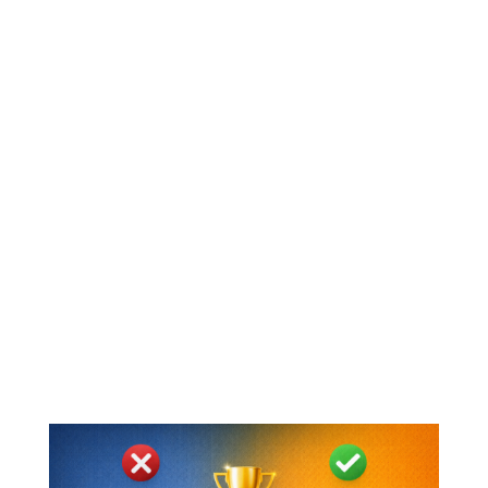
Dans quels cas Wix est un bon choix ?
Wix peut être un bon choix si votre entreprise :
a besoin d’un site simple rapidement
dispose d’un budget limité au départ
ne prévoit pas une forte croissance du
contenu
ne vise pas une stratégie SEO ambitieuse
veut surtout une présence web propre et
fonctionnelle
Dans ce cas, Wix peut faire le travail
correctement. Mais il faut l’assumer comme
un choix de simplicité, pas comme la solution
la plus puissante sur tous les plans.