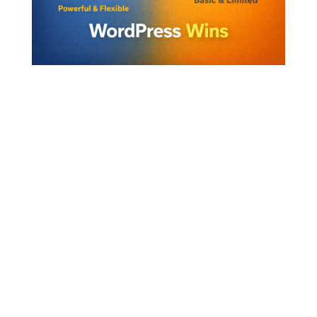
Le vrai mauvais choix : choisir la mauvaise
plateforme pour le mauvais objectif
Le débat WordPress vs Wix est souvent mal
posé. Le problème n’est pas de savoir quelle
plateforme est “la meilleure” en absolu. Le
problème est de choisir une plateforme
qui ne
correspond pas à la trajectoire de
l’entreprise
.
Exemples :