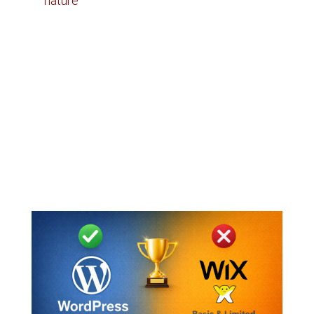
nature
l
souhaite publier du contenu régulièrement
a besoin d’un site bilingue bien structuré
veut ajouter des fonctionnalités avec le
temps
considère le site comme un outil de
croissance
C’est particulièrement vrai pour les entreprises
qui veulent que leur site soutienne réellement
le développement commercial et non
seulement la présence en ligne.