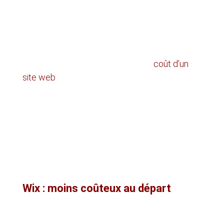
Wix ou WordPress pour le budget d’une PME ?
Beaucoup d’entrepreneurs comparent d’abord
le coût mensuel affiché. C’est compréhensible,
mais ce n’est pas suffisant. Le vrai
coût d’un
site web
ne se limite pas à l’abonnement ou à
l’hébergement. Il faut aussi considérer :
le temps passé
les limites futures
les refontes éventuelles
la dépendance à la plateforme
la performance commerciale du site
Wix : moins coûteux au départ
Wix peut sembler plus économique pour une
petite entreprise qui veut lancer un site simple