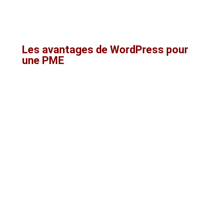
blogs, des sites institutionnels, des
plateformes de contenu et des sites e-
commerce.
Les avantages de WordPress pour
une PME
Le principal avantage de WordPress est sa
souplesse
. Une PME peut créer un site
simple aujourd’hui, puis le faire évoluer demain
sans repartir de zéro. WordPress est souvent
mieux adapté pour :
une stratégie SEO sérieuse
un site bilingue
une architecture de contenu évolutive
l’ajout de pages de services
le blogging
les intégrations marketing